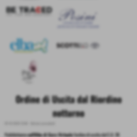
Ordine di Uscita dal Riordino
notturno
09-10-2020 23:40
-
Edizioni precedenti
Pubblichiamo
sull'Albo di Gara Virtuale
l'ordine di uscita dal C.O. 3B