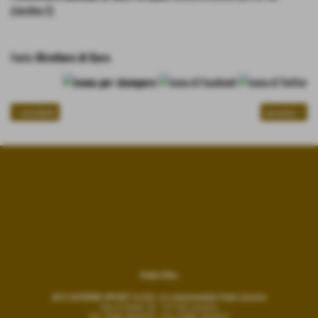
(riordino 2)
Fonte:
Direttore di Gara
<< precedente
successivo >>
Rally Elba
ACI LIVORNO SPORT A.S.D. c/o Automobile Club Livorno
Via G.Verdi, 32 - 57126 Livorno
Tel. 0586 898435 - Fax 0586 205937