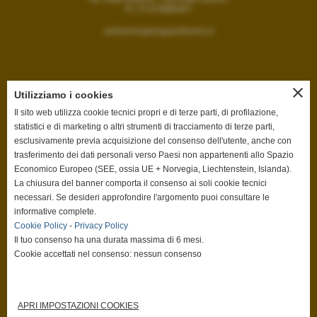
P.I. 01470880491
acilivornosport@acilivorno.it
close
totale visite
Utilizziamo i cookies
2399640
Il sito web utilizza cookie tecnici propri e di terze parti, di profilazione,
statistici e di marketing o altri strumenti di tracciamento di terze parti,
sei il visitatore numero
esclusivamente previa acquisizione del consenso dell'utente, anche con
420037
trasferimento dei dati personali verso Paesi non appartenenti allo Spazio
Economico Europeo (SEE, ossia UE + Norvegia, Liechtenstein, Islanda).
ultima visita
La chiusura del banner comporta il consenso ai soli cookie tecnici
09-08-2026 09:21
necessari. Se desideri approfondire l'argomento puoi consultare le
informative complete.
utenti online
Cookie Policy
-
Privacy Policy
10
Il tuo consenso ha una durata massima di 6 mesi.
Cookie accettati nel consenso: nessun consenso
APRI IMPOSTAZIONI COOKIES